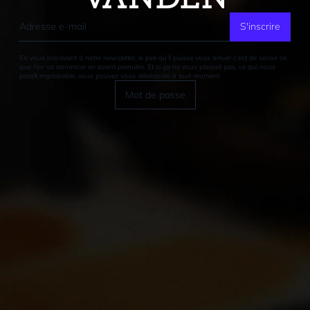
S'inscrire
En vous inscrivant à notre newsletter, le pire qu’il puisse vous arriver c’est de savoir ce
que l’on va annoncer en avant première. Et si ça ne vous plaisait pas, ce qui nous
paraît improbable, vous pouvez vous désinscrire à tout moment.
Mot de passe